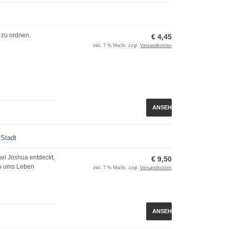
 zu ordnen.
€ 4,45
inkl. 7 % MwSt. zzgl.
Versandkosten
ANSEHEN
 Stadt
el Joshua entdeckt,
€ 9,50
ko ums Leben
inkl. 7 % MwSt. zzgl.
Versandkosten
ANSEHEN