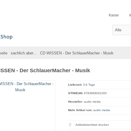
Kasse
seite
sachlich aber...
CD WISSEN - Der SchlauerMacher - Musik
SSEN - Der SchlauerMacher - Musik
Lieferzeit:
3-4 Tage
GTIN/EAN:
9783868042283
Hersteller:
audio media
Mehr Artikel von:
audio media
Artikeldatenblatt drucken