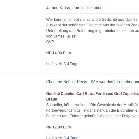
James Krüss, James Tierleben
Wer kennt und liebt sie nicht, die Gedichte aus "James'
Auswahl der schönsten Gedichte aus der "kleinen Zool
Unterhaltung und Belehrung in gereimten Lektionen aus
von James Krüss".
OVP
NP 14,90 Euro
Lieferzeit:
3-4 Tage
Christine Schulz-Reiss - Wer war das? Forscher und
Gottlieb Daimler, Carl Benz, Ferdinand Graf Zeppeli
Braun
Schneller, höher, weiter ... Die Geschichte der Mobilität
Fortbewegungsmittel ist ganz stark an die Biografien ei
Forscher und Erfinder geknüpft, die in dieser Folge vor
NP 12,90 Euro
Lieferzeit:
3-4 Tage