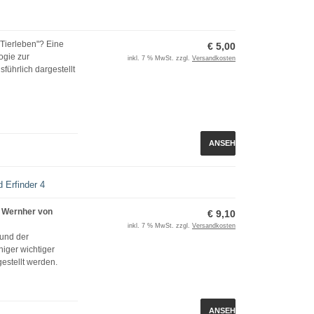
 Tierleben"? Eine
€ 5,00
ogie zur
inkl. 7 % MwSt. zzgl.
Versandkosten
führlich dargestellt
ANSEHEN
 Erfinder 4
n, Wernher von
€ 9,10
inkl. 7 % MwSt. zzgl.
Versandkosten
 und der
niger wichtiger
gestellt werden.
ANSEHEN