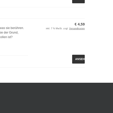
€ 4,59
 was sie berühren.
inkl. 7 % MwSt. zzgl.
Versandkosten
ie der Grund,
ollen ist?
ANSEHEN