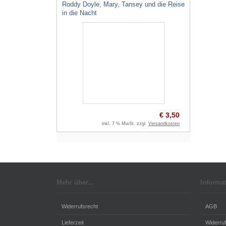
Roddy Doyle, Mary, Tansey und die Reise
in die Nacht
€ 3,50
inkl. 7 % MwSt. zzgl.
Versandkosten
Mehr über...
Informa
Widerrufsrecht
AGB
Lieferzeit
Widerru