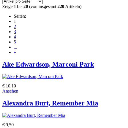
Zeige
1
bis
20
(von insgesamt
220
Artikeln)
Seiten:
1
2
3
4
5
...
»
Ake Edwardson, Marconi Park
€ 10,10
Ansehen
Alexandra Burt, Remember Mia
€ 9,50