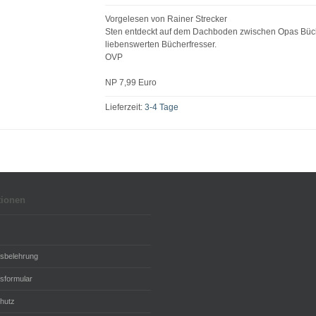
Vorgelesen von Rainer Strecker
Sten entdeckt auf dem Dachboden zwischen Opas Büc
liebenswerten Bücherfresser.
OVP
NP 7,99 Euro
Lieferzeit:
3-4 Tage
tionen
fsbelehrung
sformular
hutz