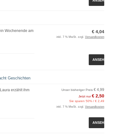
ANSEHEN
ie ein Wochenende am
€ 4,04
inkl. 7 % MwSt. zzgl.
Versandkosten
ANSEHEN
acht Geschichten
€ 4,99
Laura erzählt ihm
Unser bisheriger Preis
€ 2,50
Jetzt nur
Sie sparen 50% / € 2,49
inkl. 7 % MwSt. zzgl.
Versandkosten
ANSEHEN