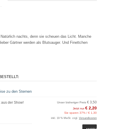
 Natürlich nachts, denn sie scheuen das Licht. Manche
lieber Gärtner werden als Blutsauger. Und Finettchen
BESTELLT:
eise zu den Sternen
€ 3,50
k aus der Show!
Unser bisheriger Preis
€ 2,20
Jetzt nur
Sie sparen 37% / € 1,30
inkl. 19 % MwSt. zzgl.
Versandkosten