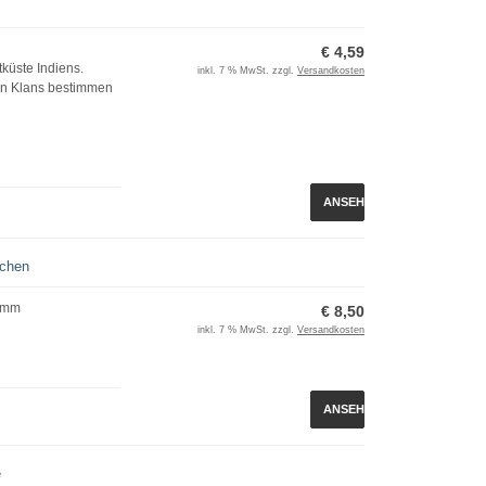
€ 4,59
tküste Indiens.
inkl. 7 % MwSt. zzgl.
Versandkosten
den Klans bestimmen
ANSEHEN
rchen
rimm
€ 8,50
inkl. 7 % MwSt. zzgl.
Versandkosten
ANSEHEN
e