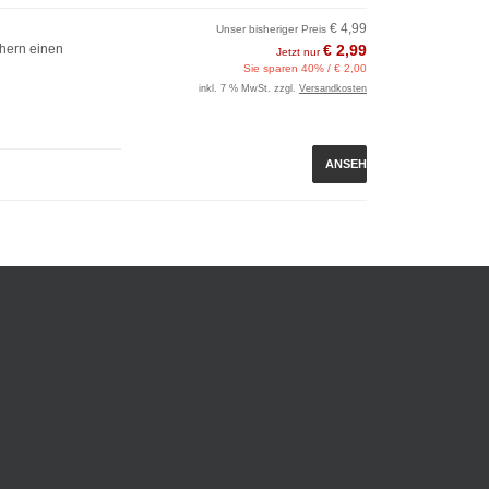
€ 4,99
Unser bisheriger Preis
hern einen
€ 2,99
Jetzt nur
Sie sparen 40% / € 2,00
inkl. 7 % MwSt. zzgl.
Versandkosten
ANSEHEN