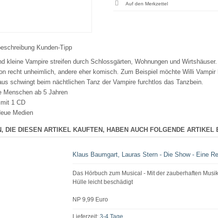
beschreibung
Kunden-Tipp
d kleine Vampire streifen durch Schlossgärten, Wohnungen und Wirtshäuser.
on recht unheimlich, andere eher komisch. Zum Beispiel möchte Willi Vampir 
us schwingt beim nächtlichen Tanz der Vampire furchtlos das Tanzbein.
e Menschen ab 5 Jahren
 mit 1 CD
eue Medien
, DIE DIESEN ARTIKEL KAUFTEN, HABEN AUCH FOLGENDE ARTIKEL 
Klaus Baumgart, Lauras Stern - Die Show - Eine R
Das Hörbuch zum Musical - Mit der zauberhaften Musi
Hülle leicht beschädigt
NP 9,99 Euro
Lieferzeit:
3-4 Tage