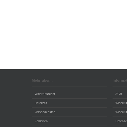
Mehr über...
Informa
Widerrufsrecht
AGB
Lieferzeit
Widerru
Versandkosten
Widerruf
Zahlarten
Datensc