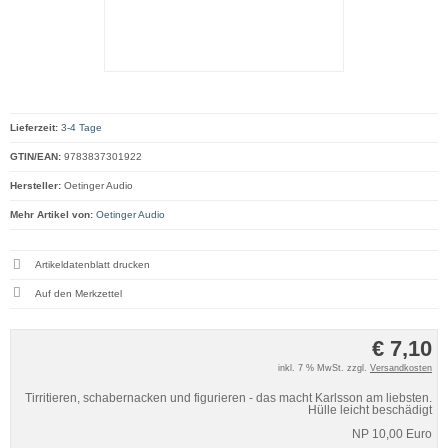
Lieferzeit:
3-4 Tage
GTIN/EAN:
9783837301922
Hersteller:
Oetinger Audio
Mehr Artikel von:
Oetinger Audio
Artikeldatenblatt drucken
€ 7,10
inkl. 7 % MwSt. zzgl.
Versandkosten
Tirritieren, schabernacken und figurieren - das macht Karlsson am liebsten.
Hülle leicht beschädigt
NP 10,00 Euro