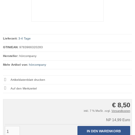
Lieferzeit:
3-4 Tage
GTIN/EAN:
9783966320283
Hersteller:
hörcompany
Mehr Artikel von:
hörcompany
Artikeldatenblatt drucken
€ 8,50
inkl. 7 % MwSt. zzgl.
Versandkosten
NP 14,99 Euro
IN DEN WARENKORB