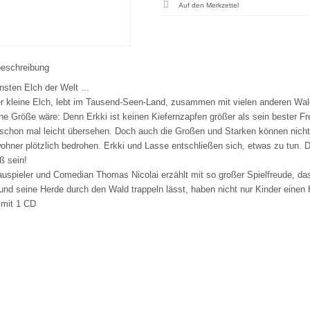
beschreibung
nsten Elch der Welt ...
er kleine Elch, lebt im Tausend-Seen-Land, zusammen mit vielen anderen Wa
ine Größe wäre: Denn Erkki ist keinen Kiefernzapfen größer als sein bester 
schon mal leicht übersehen. Doch auch die Großen und Starken können nichts
hner plötzlich bedrohen. Erkki und Lasse entschließen sich, etwas zu tun. 
ß sein!
uspieler und Comedian Thomas Nicolai erzählt mit so großer Spielfreude, d
 und seine Herde durch den Wald trappeln lässt, haben nicht nur Kinder einen
 mit 1 CD