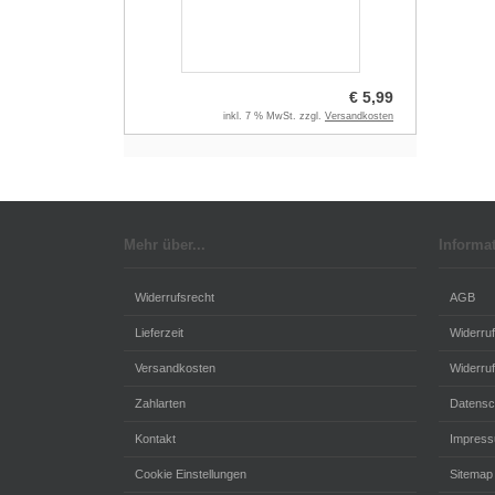
€ 5,99
inkl. 7 % MwSt. zzgl.
Versandkosten
Mehr über...
Informa
Widerrufsrecht
AGB
Lieferzeit
Widerru
Versandkosten
Widerruf
Zahlarten
Datensc
Kontakt
Impres
Cookie Einstellungen
Sitemap