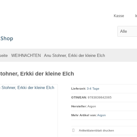
Kasse
seite
WEIHNACHTEN
Anu Stohner, Erkki der kleine Elch
tohner, Erkki der kleine Elch
Lieferzeit:
3-4 Tage
GTIN/EAN:
9783839842065
Hersteller:
Argon
Mehr Artikel von:
Argon
Artikeldatenblatt drucken