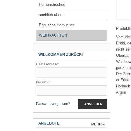
Humoristisches
sachlich aber...
Englische Hörbücher
Produkt
WEIHNACHTEN
Vom klei
Erkki, d
nicht se
WILLKOMMEN ZURÜCK!
Oberbär 
Waldbewo
E-Mail-Adresse:
ganz gro
Der Scha
er Erkki
Passwort:
Hörbuch
Argon
Passwort vergessen?
ANMELDEN
ANGEBOTE
MEHR
»