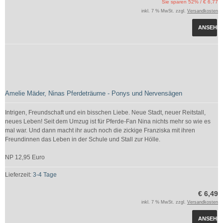
Sie sparen 52% / € 6,77
inkl. 7 % MwSt. zzgl.
Versandkosten
ANSEHE
Amelie Mäder, Ninas Pferdeträume - Ponys und Nervensägen
Intrigen, Freundschaft und ein bisschen Liebe. Neue Stadt, neuer Reitstall,
neues Leben! Seit dem Umzug ist für Pferde-Fan Nina nichts mehr so wie es
mal war. Und dann macht ihr auch noch die zickige Franziska mit ihren
Freundinnen das Leben in der Schule und Stall zur Hölle.
NP 12,95 Euro
Lieferzeit:
3-4 Tage
€ 6,49
inkl. 7 % MwSt. zzgl.
Versandkosten
ANSEHE