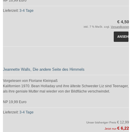
NP 16,99 Euro
Lieferzeit:
3-4 Tage
€ 4,50
inkl. 7 % MwSt. zzgl.
Versandkosten
ANSEHE
Jeannette Walls, Die andere Seite des Himmels
Vorgelesen von Floriane Kleinpaß
Kalifornien 1970. Bean Holladay und ihre älteste Schwester Liz sind Teenager,
als ihre geniale Mutter mal wieder von der Bildfläche verschwindet.
NP 19,99 Euro
Lieferzeit:
3-4 Tage
€ 12,99
Unser bisheriger Preis
€ 6,22
Jetzt nur