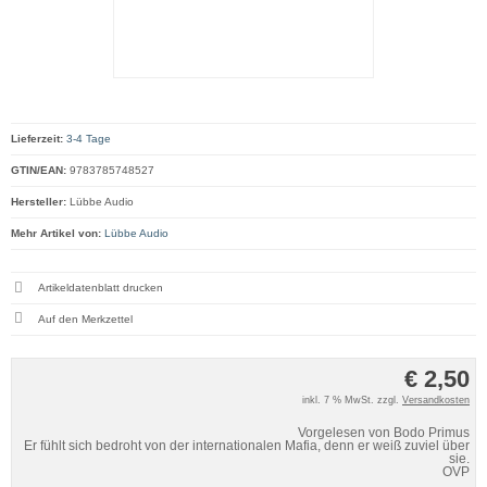
Lieferzeit:
3-4 Tage
GTIN/EAN:
9783785748527
Hersteller:
Lübbe Audio
Mehr Artikel von:
Lübbe Audio
Artikeldatenblatt drucken
€ 2,50
inkl. 7 % MwSt. zzgl.
Versandkosten
Vorgelesen von Bodo Primus
Er fühlt sich bedroht von der internationalen Mafia, denn er weiß zuviel über
sie.
OVP