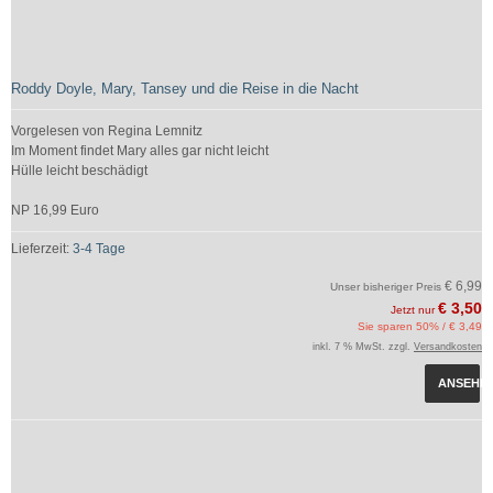
Roddy Doyle, Mary, Tansey und die Reise in die Nacht
Vorgelesen von Regina Lemnitz
Im Moment findet Mary alles gar nicht leicht
Hülle leicht beschädigt
NP 16,99 Euro
Lieferzeit:
3-4 Tage
€ 6,99
Unser bisheriger Preis
€ 3,50
Jetzt nur
Sie sparen 50% / € 3,49
inkl. 7 % MwSt. zzgl.
Versandkosten
ANSEHE