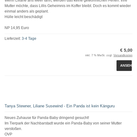
Wenn Liliane ans Meer fährt, werden das keine gewöhnlichen Ferien. Ihre
Mutter möchte, dass Lillis Geheimnis im Koffer bleibt. Doch es kommt wieder
einmal anders als geplant.
Hülle leicht beschädigt
NP 14,95 Euro
Lieferzeit:
3-4 Tage
€ 5,00
inkl. 7 % MwSt. zzgl.
Versandkosten
ANSEHEN
Tanya Stewner, Liliane Susewind - Ein Panda ist kein Känguru
Neues Zuhause für Panda-Baby dringend gesucht!
Im Tierpark der Nachbarstadt wurde ein Panda-Baby von seiner Mutter
verstoßen.
OVP