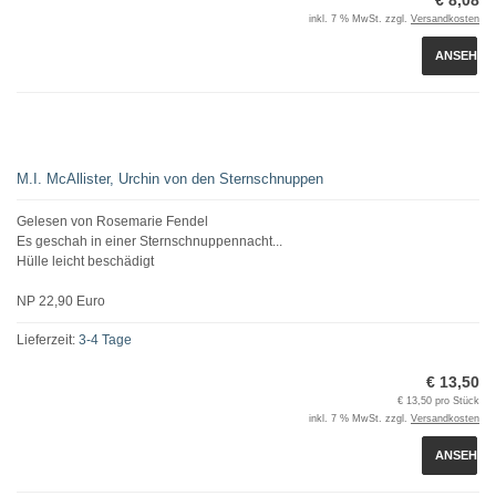
€ 8,08
inkl. 7 % MwSt. zzgl.
Versandkosten
ANSEHEN
M.I. McAllister, Urchin von den Sternschnuppen
Gelesen von Rosemarie Fendel
Es geschah in einer Sternschnuppennacht...
Hülle leicht beschädigt
NP 22,90 Euro
Lieferzeit:
3-4 Tage
€ 13,50
€ 13,50 pro Stück
inkl. 7 % MwSt. zzgl.
Versandkosten
ANSEHEN