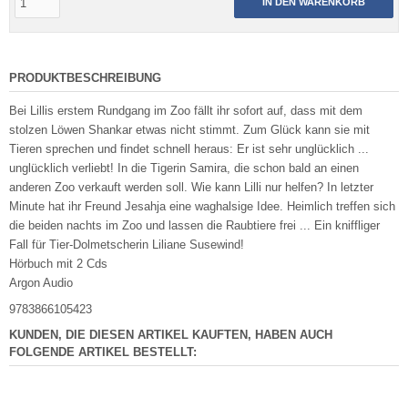
IN DEN WARENKORB
PRODUKTBESCHREIBUNG
Bei Lillis erstem Rundgang im Zoo fällt ihr sofort auf, dass mit dem
stolzen Löwen Shankar etwas nicht stimmt. Zum Glück kann sie mit
Tieren sprechen und findet schnell heraus: Er ist sehr unglücklich ...
unglücklich verliebt! In die Tigerin Samira, die schon bald an einen
anderen Zoo verkauft werden soll. Wie kann Lilli nur helfen? In letzter
Minute hat ihr Freund Jesahja eine waghalsige Idee. Heimlich treffen sich
die beiden nachts im Zoo und lassen die Raubtiere frei ... Ein kniffliger
Fall für Tier-Dolmetscherin Liliane Susewind!
Hörbuch mit 2 Cds
Argon Audio
9783866105423
KUNDEN, DIE DIESEN ARTIKEL KAUFTEN, HABEN AUCH
FOLGENDE ARTIKEL BESTELLT: